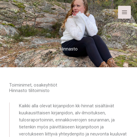
Siirry
sisältöön
Hinnasto
Toiminimet, osakeyhtiöt
Hinnasto tilitoimisto
Kaikki alla olevat kirjanpidon kk-hinnat sisältävät
kuukausittaisen kirjanpidon, alv-ilmoituksen,
tulosraportoinnin, ennakkoverojen seurannan, ja
tietenkin myös päivittäiseen kirjanpitoon ja
verotukseen liittyvä yhteydenpito ja neuvonta kuuluvat