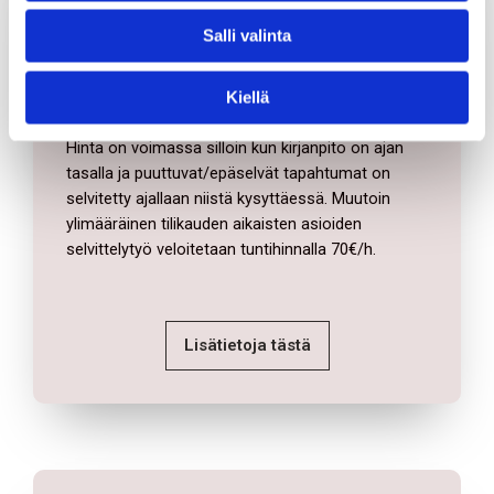
Salli valinta
tositemäärä 1-20 kpl/ kk - 210€ tmi - 280€ oy
tositemäärä 21-40 kpl/ kk - 280€ tmi - 350€ oy
Kiellä
tositemäärä 41-60 kpl/ kk - 350€ tmi - 420€ oy
Hinta on voimassa silloin kun kirjanpito on ajan
tasalla ja puuttuvat/epäselvät tapahtumat on
selvitetty ajallaan niistä kysyttäessä. Muutoin
ylimääräinen tilikauden aikaisten asioiden
selvittelytyö veloitetaan tuntihinnalla 70€/h.
Lisätietoja tästä