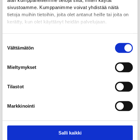
alan kumppaneillemme tietoja siitä, miten käytät
kätevästi mobiilisovelluksella. KK-hinta sisältää
sivustoamme. Kumppanimme voivat yhdistää näitä
kirjanpitotyön, lisäksi veloitetaan Fennoan
tietoja muihin tietoihin, joita olet antanut heille tai joita on
ohjelmistokulut 37eur/kk ja laskukohtaiset
kerätty, kun olet käyttänyt heidän palvelujaan.
veloitukset, lisätietoja tositekohtaisista kuluista
saat kysymällä.
Suostumuksen
Välttämätön
valinta
Lisätietoja tästä
Mieltymykset
Tilastot
Markkinointi
Salli kaikki
Tilinpäätös ja veroilmoitus