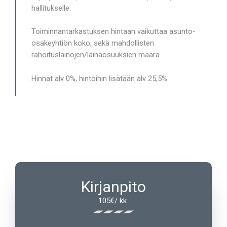
hallitukselle.
Toiminnantarkastuksen hintaan vaikuttaa asunto-
osakeyhtiön koko, sekä mahdollisten
rahoituslainojen/lainaosuuksien määrä.
Hinnat alv 0%, hintoihin lisätään alv 25,5%
Kirjanpito
105€/ kk