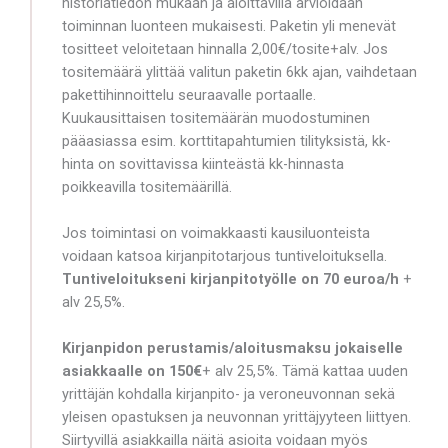
historiatiedon mukaan ja aloittavilla arvioidaan
toiminnan luonteen mukaisesti. Paketin yli menevät
tositteet veloitetaan hinnalla 2,00€/tosite+alv. Jos
tositemäärä ylittää valitun paketin 6kk ajan, vaihdetaan
pakettihinnoittelu seuraavalle portaalle.
Kuukausittaisen tositemäärän muodostuminen
pääasiassa esim. korttitapahtumien tilityksistä, kk-
hinta on sovittavissa kiinteästä kk-hinnasta
poikkeavilla tositemäärillä.
Jos toimintasi on voimakkaasti kausiluonteista
voidaan katsoa kirjanpitotarjous tuntiveloituksella.
Tuntiveloitukseni kirjanpitotyölle on 70 euroa/h
+
alv 25,5%.
Kirjanpidon perustamis/aloitusmaksu jokaiselle
asiakkaalle on 150€
+ alv
25,5%.
Tämä kattaa uuden
yrittäjän kohdalla kirjanpito- ja veroneuvonnan sekä
yleisen opastuksen ja neuvonnan yrittäjyyteen liittyen.
Siirtyvillä asiakkailla näitä asioita voidaan myös