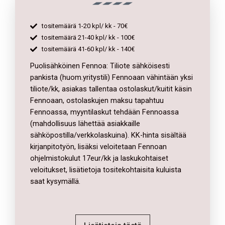
tositemäärä 1-20 kpl/ kk - 70€
tositemäärä 21-40 kpl/ kk - 100€
tositemäärä 41-60 kpl/ kk - 140€
Puolisähköinen Fennoa: Tiliote sähköisesti
pankista (huom.yritystili) Fennoaan vähintään yksi
tiliote/kk, asiakas tallentaa ostolaskut/kuitit käsin
Fennoaan, ostolaskujen maksu tapahtuu
Fennoassa, myyntilaskut tehdään Fennoassa
(mahdollisuus lähettää asiakkaille
sähköpostilla/verkkolaskuina). KK-hinta sisältää
kirjanpitotyön, lisäksi veloitetaan Fennoan
ohjelmistokulut 17eur/kk ja laskukohtaiset
veloitukset, lisätietoja tositekohtaisita kuluista
saat kysymällä.