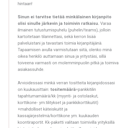
hintaan!
Sinun ei tarvitse tietää minkälainen kirjanpito
olisi sinulle järkevin ja toimivin ratkaisu.
Varaa
ilmainen tutustumispuhelu (puhelin/teams), jolloin
kartoitetaan tilannettasi, sekä kerron lisää
palveluistani ja tavastani toimia kirjanpitäjänä.
Tapaamisen avulla varmistutaan siitä, olenko minä
oikea henkilö auttamaan sinua ja yritystäsi, sillä
toiveena varmasti on molemminpuolin pitkä ja toimiva
asiakassuhde.
Arvioidessasi minkä verran tositteita kirjanpidossasi
on kuukausittain:
tositemäärä
=pankkitilin
tapahtumamäärä/kk (myynti- ja ostolaskut,
korttikone- ym.tilitykset ja pankkikorttikuitit)
+mahdolliset käteiskuitit ja
kassajärjestelmä/korttikone ym. kuukauden
koontiraportit. Kk-paketti valitaan toimivilla yrityksillä