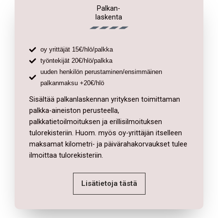
Palkan-
laskenta
oy yrittäjät 15€/hlö/palkka
työntekijät 20€/hlö/palkka
uuden henkilön perustaminen/ensimmäinen
palkanmaksu +20€/hlö
Sisältää palkanlaskennan yrityksen toimittaman
palkka-aineiston perusteella,
palkkatietoilmoituksen ja erillisilmoituksen
tulorekisteriin. Huom. myös oy-yrittäjän itselleen
maksamat kilometri- ja päivärahakorvaukset tulee
ilmoittaa tulorekisteriin.
Lisätietoja tästä