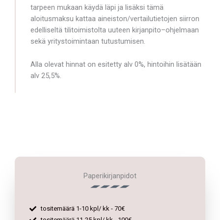
tarpeen mukaan käydä läpi ja lisäksi tämä
aloitusmaksu kattaa aineiston/vertailutietojen siirron
edelliseltä tilitoimistolta uuteen kirjanpito–ohjelmaan
sekä yritystoimintaan tutustumisen.
Alla olevat hinnat on esitetty alv 0%, hintoihin lisätään
alv 25,5%.
Paperikirjanpidot
tositemäärä 1-10 kpl/ kk - 70€
tositemäärä 11-25 kpl/ kk - 100€