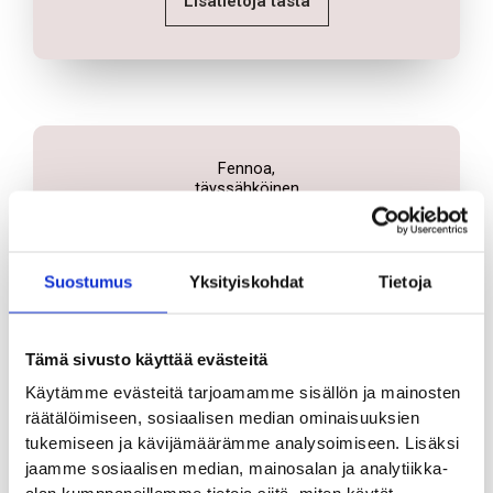
Lisätietoja tästä
Fennoa,
täyssähköinen
tositemäärä 1-20 kpl/ kk - 70€
Suostumus
Yksityiskohdat
Tietoja
tositemäärä 21-40 kpl/ kk - 100€
tositemäärä 41-60 kpl/ kk - 140€
Täyssähköinen Fennoa: Tiliote sähköisesti
Tämä sivusto käyttää evästeitä
pankista huom.yritystili) Fennoaan vähintään yksi
Käytämme evästeitä tarjoamamme sisällön ja mainosten
tiliote/kk, ostolaskut verkkolaskuina Fennoaan,
räätälöimiseen, sosiaalisen median ominaisuuksien
myyntilaskut tehdään Fennoassa (mahdollisuus
tukemiseen ja kävijämäärämme analysoimiseen. Lisäksi
lähettää asiakkaille sähköpostilla/verkkolaskuina),
jaamme sosiaalisen median, mainosalan ja analytiikka-
pankkikortti ym.kuitit voi lähettää kirjanpitoon